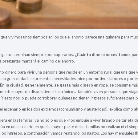
que vivimos unos tiempos en los que el ahorro parece una quimera para mucha
os gastos terminan siempre por superarlos.
¿Cuánto dinero necesitamos para
s preguntas marcará el camino del ahorro.
o dinero para vivir una persona que reside en un entorno rural que una que 
una gran ciudad, se presentan necesidades, bien por motivos labores o por est
.
En la ciudad, generalmente, se gasta más dinero
en ropa, se consume más 
mente mayor de dispositivos electrónicos. También viven personas que viaja
 esto nos lo puede corroborar quienes no tienen ingresos suficientes para per
el escenario en los dos extremos (consumismo y austeridad), explica cómo ah
iera en las familias, ya no solo es que «nos empuje a vivir tirando de tarjeta d
úa en un escenario en que la mayor parte de las familias no realizan ni el simpl
os ingresos, a continuación vamos restando los gastos. Los hay mensuales (hipo