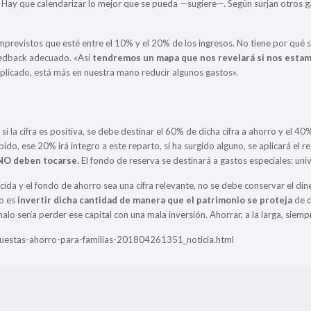
). Hay que calendarizar lo mejor que se pueda —sugiere—. Según surjan otros 
mprevistos que esté entre el 10% y el 20% de los ingresos. No tiene por qué
eedback adecuado. «Así
tendremos un mapa que nos revelará si nos esta
plicado, está más en nuestra mano reducir algunos gastos».
si la cifra es positiva, se debe destinar el 60% de dicha cifra a ahorro y el 4
ido, ese 20% irá integro a este reparto, si ha surgido alguno, se aplicará el r
 NO deben tocarse
. El fondo de reserva se destinará a gastos especiales: univ
da y el fondo de ahorro sea una cifra relevante, no se debe conservar el diner
jo es
invertir dicha cantidad de manera que el patrimonio se proteja
de d
alo sería perder ese capital con una mala inversión. Ahorrar, a la larga, siemp
puestas-ahorro-para-familias-201804261351_noticia.html