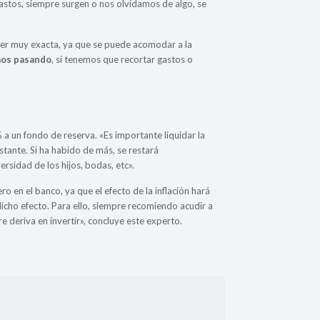
gastos, siempre surgen o nos olvidamos de algo, se
 ser muy exacta, ya que se puede acomodar a la
mos pasando
, si tenemos que recortar gastos o
0% a un fondo de reserva. «Es importante liquidar la
estante. Si ha habido de más, se restará
ersidad de los hijos, bodas, etc».
o en el banco, ya que el efecto de la inflación hará
icho efecto. Para ello, siempre recomiendo acudir a
re deriva en invertir», concluye este experto.