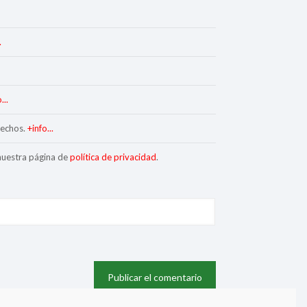
.
...
rechos.
+info...
 nuestra página de
política de privacidad
.