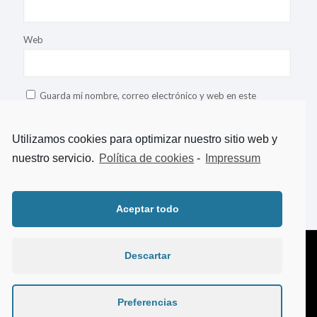
Web
Guarda mi nombre, correo electrónico y web en este
navegador para la próxima vez que comente.
Utilizamos cookies para optimizar nuestro sitio web y
nuestro servicio.
Política de cookies
-
Impressum
This site uses Akismet to reduce spam.
Learn how your comment
data is processed
.
Aceptar todo
Descartar
© 2018 TeLoAhorro. Todos los derechos reservados.
Aviso legal
|
Politica de Privacidad
|
Política de Cookies
Web diseñada por
Aragon Marketing
Preferencias