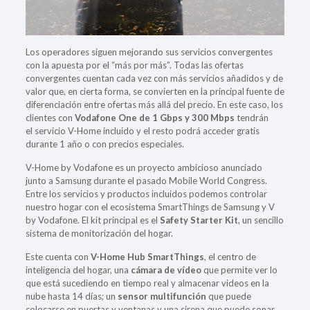
Los operadores siguen mejorando sus servicios convergentes
con la apuesta por el “más por más”. Todas las ofertas
convergentes cuentan cada vez con más servicios añadidos y de
valor que, en cierta forma, se convierten en la principal fuente de
diferenciación entre ofertas más allá del precio. En este caso, los
clientes con
Vodafone One de 1 Gbps y 300 Mbps
tendrán
el servicio V-Home incluido y el resto podrá acceder gratis
durante 1 año o con precios especiales.
V-Home by Vodafone es un proyecto ambicioso anunciado
junto a Samsung durante el pasado Mobile World Congress.
Entre los servicios y productos incluidos podemos controlar
nuestro hogar con el ecosistema SmartThings de Samsung y V
by Vodafone. El kit principal es el
Safety Starter Kit
, un sencillo
sistema de monitorización del hogar.
Este cuenta con
V-Home Hub SmartThings
, el centro de
inteligencia del hogar, una
cámara de vídeo
que permite ver lo
que está sucediendo en tiempo real y almacenar videos en la
nube hasta 14 días; un
sensor multifunción
que puede
colocarse en puertas y ventanas y una sirena que puede sonar