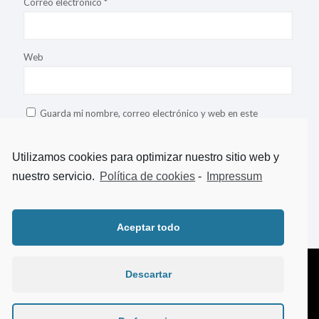
Correo electrónico
*
Web
Guarda mi nombre, correo electrónico y web en este
navegador para la próxima vez que comente.
Utilizamos cookies para optimizar nuestro sitio web y
nuestro servicio.
Política de cookies
-
Impressum
This site uses Akismet to reduce spam.
Learn how your comment
data is processed
.
Aceptar todo
Descartar
© 2018 TeLoAhorro. Todos los derechos reservados.
Aviso legal
|
Politica de Privacidad
|
Política de Cookies
Web diseñada por
Aragon Marketing