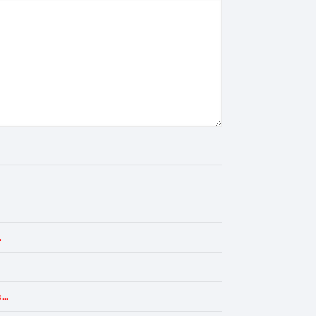
.
...