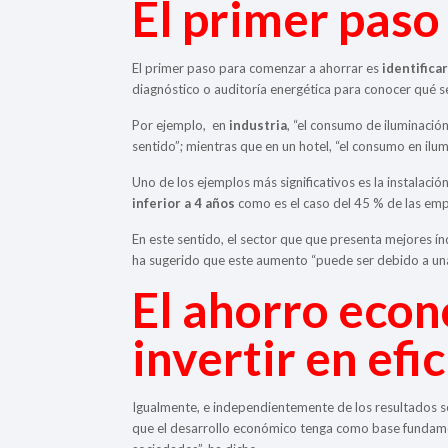
El primer paso 
El primer paso para comenzar a ahorrar es
identifica
diagnóstico o auditoría energética para conocer qué 
Por ejemplo, en
industria
, “el consumo de iluminació
sentido”; mientras que en un hotel, “el consumo en ilumi
Uno de los ejemplos más significativos es la instalació
inferior a 4 años
como es el caso del 45 % de las empr
En este sentido, el sector que que presenta mejores índ
ha sugerido que este aumento “puede ser debido a u
El ahorro econ
invertir en efi
Igualmente, e independientemente de los resultados se
que el desarrollo económico tenga como base fundame