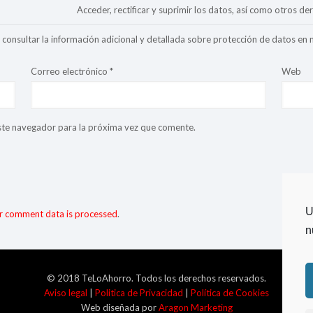
Acceder, rectificar y suprimir los datos, así como otros de
consultar la información adicional y detallada sobre protección de datos en
Correo electrónico
*
Web
ste navegador para la próxima vez que comente.
U
r comment data is processed
.
n
© 2018 TeLoAhorro. Todos los derechos reservados.
Aviso legal
|
Politica de Privacidad
|
Política de Cookies
Web diseñada por
Aragon Marketing