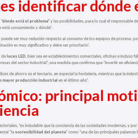
es identificar dónde 
r “dónde está el problema”
y las posibilidades, para lo cual el responsabl
se está consumiendo y dónde”.
n puede ser muy reducido respecto al consumo de los equipos de proceso, por
nación es muy significativo y debe ser prioritario”.
n de
luces LED
, bien sea en establecimientos comerciales, oficinas e incluso fá
esas del sector industrial”, una medida que confirma que “invertir en eficienci
ices de ahorro es el terciario, en especial la hostelería, mientras que la indu
na
mayor producción industrial
en el último año”.
ómico: principal mot
ciencia
ctoriales, “es indudable que la conciencia de las sociedades modernas, y por
ntal “la
sostenibilidad del planeta
” como “una de las principales palancas h