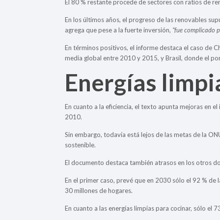
El 80 % restante procede de sectores con ratios de re
En los últimos años, el progreso de las renovables su
agrega que pese a la fuerte inversión,
“fue complicado p
En términos positivos, el informe destaca el caso de C
media global entre 2010 y 2015, y Brasil, donde el por
Energías limpi
En cuanto a la eficiencia, el texto apunta mejoras en e
2010.
Sin embargo, todavía está lejos de las metas de la ONU,
sostenible.
El documento destaca también atrasos en los otros dos 
En el primer caso, prevé que en 2030 sólo el 92 % de 
30 millones de hogares.
En cuanto a las energías limpias para cocinar, sólo el 