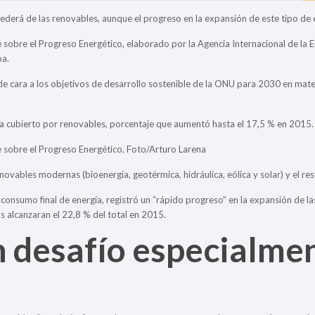
erá de las renovables, aunque el progreso en la expansión de este tipo de e
sobre el Progreso Energético, elaborado por la Agencia Internacional de la E
oa.
e cara a los objetivos de desarrollo sostenible de la ONU para 2030 en mate
a cubierto por renovables, porcentaje que aumentó hasta el 17,5 % en 2015.
e sobre el Progreso Energético, Foto/Arturo Larena
novables modernas (bioenergía, geotérmica, hidráulica, eólica y solar) y el re
l consumo final de energía, registró un “rápido progreso” en la expansión de la
ias alcanzaran el 22,8 % del total en 2015.
 desafío especialmen