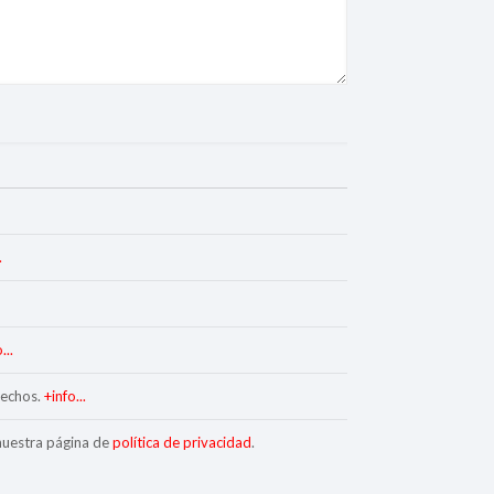
.
...
rechos.
+info...
 nuestra página de
política de privacidad
.