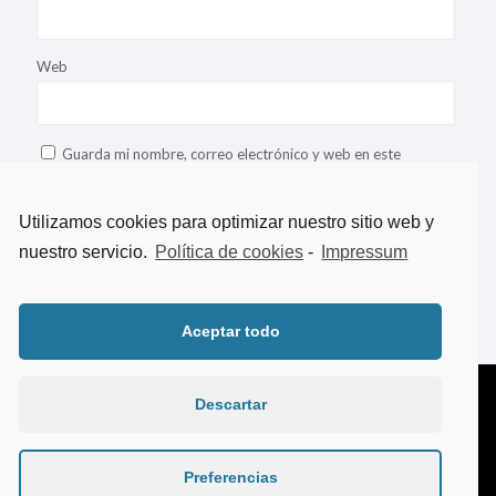
Web
Guarda mi nombre, correo electrónico y web en este
navegador para la próxima vez que comente.
Utilizamos cookies para optimizar nuestro sitio web y
nuestro servicio.
Política de cookies
-
Impressum
This site uses Akismet to reduce spam.
Learn how your comment
data is processed
.
Aceptar todo
Descartar
© 2018 TeLoAhorro. Todos los derechos reservados.
Aviso legal
|
Politica de Privacidad
|
Política de Cookies
Web diseñada por
Aragon Marketing
Preferencias