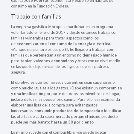
explica
José Puertas
, economista y experto en hábitos de
consumo en la Fundación Endesa.
Trabajo con familias
La empresa gasística le propuso participar en un programa
voluntariado en enero de 2017 y desde entonces trabaja con
familias vulnerables para tratar aspectos como los
de
economizar en el consumo de la energía eléctrica
.
«Aunque no siempre es ese perfil, he llegado a trabajar con
familias que pertenecían a un entorno no demasiado humilde
pero
tenían vaivenes económicos
y otras con un nivel medio
en las que los hijos vivían de los ingresos de sus padres»,
asegura.
El objetivo es que los ingresos que entren sean superiores o
como mucho iguales a los gastos. «Debe existir un
compromiso
y una implicación
por parte de todos los miembros del hogar,
incluso de los más pequeños», cuenta. Para ello, se recomienda
elaborar una lista de la compra para evitar gastos
innecesarios,
consumir productos de temporada
o identificar
las ofertas de cada supermercado porque el mismo producto
puede ser
más barato hasta un 30 por ciento
.
Lo mismo sucede con el combustible, «se puede buscar