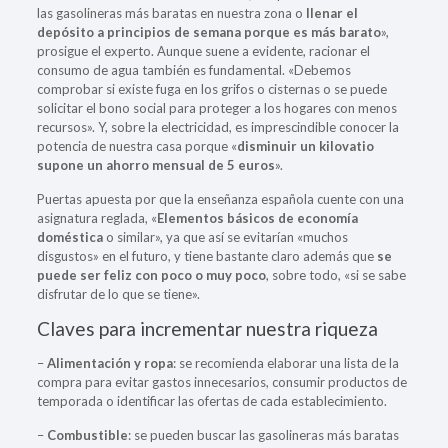
las gasolineras más baratas en nuestra zona o
llenar el
depósito a principios de semana porque es más barato
»,
prosigue el experto. Aunque suene a evidente, racionar el
consumo de agua también es fundamental. «Debemos
comprobar si existe fuga en los grifos o cisternas o se puede
solicitar el bono social para proteger a los hogares con menos
recursos». Y, sobre la electricidad, es imprescindible conocer la
potencia de nuestra casa porque «
disminuir un kilovatio
supone un ahorro mensual de 5 euros
».
Puertas apuesta por que la enseñanza española cuente con una
asignatura reglada, «
Elementos básicos de economía
doméstica
o similar», ya que así se evitarían «muchos
disgustos» en el futuro, y tiene bastante claro además que
se
puede ser feliz con poco o muy poco
, sobre todo, «si se sabe
disfrutar de lo que se tiene».
Claves para incrementar nuestra riqueza
–
Alimentación y ropa
: se recomienda elaborar una lista de la
compra para evitar gastos innecesarios, consumir productos de
temporada o identificar las ofertas de cada establecimiento.
–
Combustible
: se pueden buscar las gasolineras más baratas